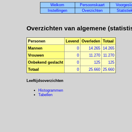
Welkom
Persoonskaart
Voorgesl
Instellingen
Overzichten
Statisti
Overzichten van algemene (statist
Personen
Levend
Overleden
Totaal
Mannen
0
14.265
14.265
Vrouwen
0
11.270
11.270
Onbekend geslacht
0
125
125
Totaal
0
25.660
25.660
Leeftijdsoverzichten
Histogrammen
Tabellen