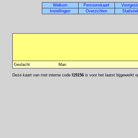
Welkom
Persoonskaart
Voorgesl
Instellingen
Overzichten
Statisti
Geslacht
Man
Deze kaart van
met interne code
I19156
is voor het laatst bijgewerkt 